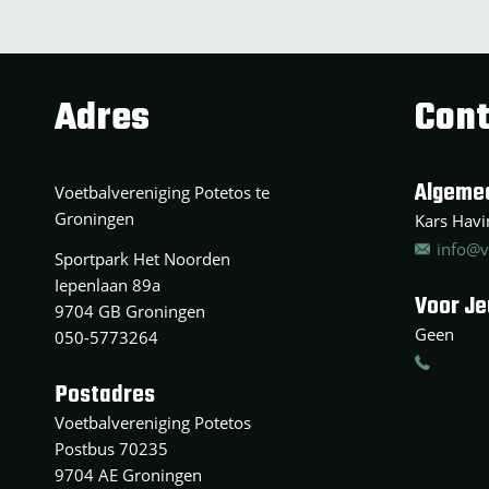
Adres
Cont
Algeme
Voetbalvereniging Potetos te
Groningen
Kars Havin
info@v
Sportpark Het Noorden
Iepenlaan 89a
Voor J
9704 GB Groningen
Geen
050-5773264
Postadres
Voetbalvereniging Potetos
Postbus 70235
9704 AE Groningen