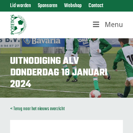
Lid worden
Sponsoren
Webshop
Contact
Menu
UITNODIGING ALV
DONDERDAG 18 JANUARI
2024
< Terug naar het nieuws overzicht