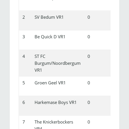
2
SV Bedum VR1
0
0
3
Be Quick D VR1
0
0
4
ST FC
0
0
Burgum/Noordbergum
VR1
5
Groen Geel VR1
0
0
6
Harkemase Boys VR1
0
0
7
The Knickerbockers
0
0
VR4