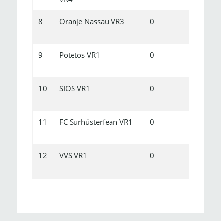
8
Oranje Nassau VR3
0
0
9
Potetos VR1
0
0
10
SIOS VR1
0
0
11
FC Surhústerfean VR1
0
0
12
VVS VR1
0
0