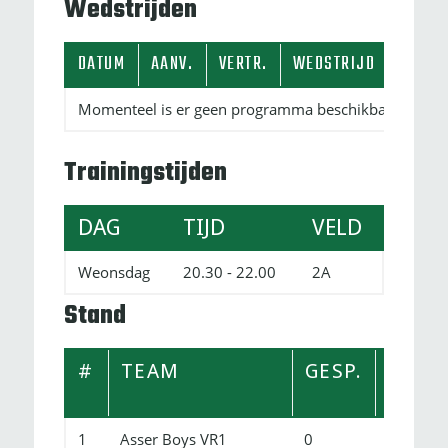
Wedstrijden
DATUM
AANV.
VERTR.
WEDSTRIJD
SC
Momenteel is er geen programma beschikbaar.
Trainingstijden
DAG
TIJD
VELD
Weonsdag
20.30 - 22.00
2A
Stand
#
TEAM
GESP.
GEW.
1
Asser Boys VR1
0
0