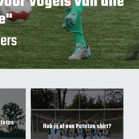
els van allerlei
otetos
Heb jij al een Potetos shirt?