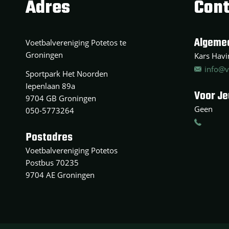
Adres
Cont
Algeme
Voetbalvereniging Potetos te
Groningen
Kars Havin
info@v
Sportpark Het Noorden
Iepenlaan 89a
Voor J
9704 GB Groningen
Geen
050-5773264
Postadres
Voetbalvereniging Potetos
Postbus 70235
9704 AE Groningen