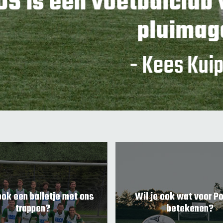
 voetbalclub voor vog
pluimage"
- Kees Kuipers
ook een balletje met ons
Wil je ook wat voor P
trappen?
betekenen?