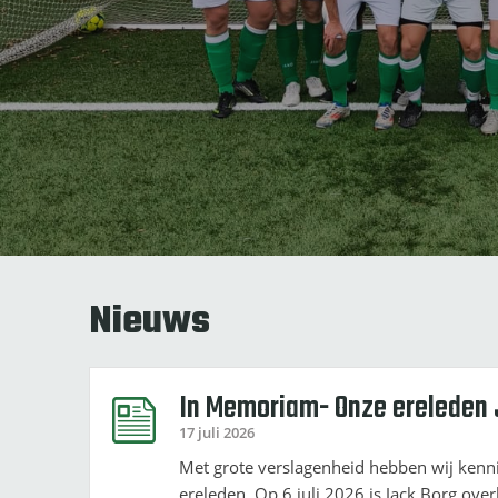
Nieuws
In Memoriam- Onze ereleden 
17 juli 2026
Met grote verslagenheid hebben wij kenn
ereleden. Op 6 juli 2026 is Jack Borg over