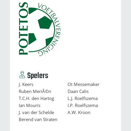
Spelers
J. Keers
Ot Messemaker
Ruben MeriÃ©n
Daan Calis
T.C.H. den Hartog
L.J. Roelfszema
Ian Mouris
I.P. Roelfszema
J. van der Schelde
A.W. Kroon
Berend van Straten