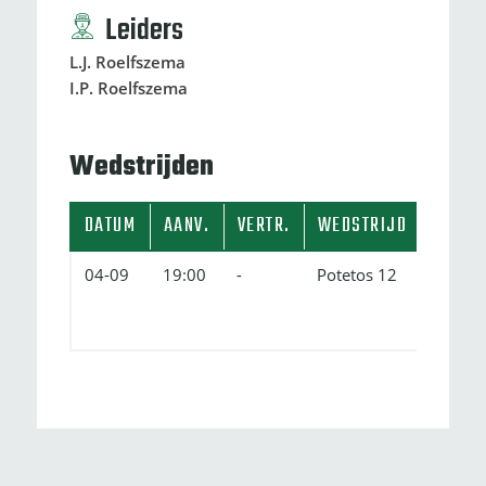
Leiders
L.J. Roelfszema
I.P. Roelfszema
Wedstrijden
DATUM
AANV.
VERTR.
WEDSTRIJD
04-09
19:00
-
Potetos 12
HFC
'15
4