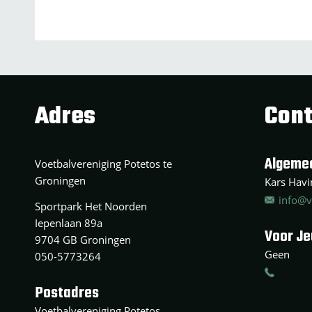
Adres
Cont
Algeme
Voetbalvereniging Potetos te
Groningen
Kars Havin
info@v
Sportpark Het Noorden
Iepenlaan 89a
Voor J
9704 GB Groningen
Geen
050-5773264
Postadres
Voetbalvereniging Potetos