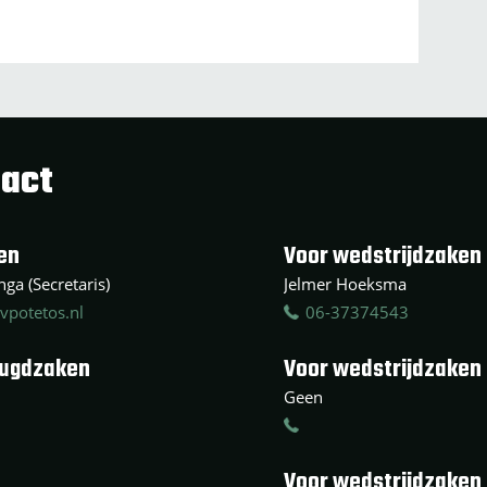
act
en
Voor wedstrijdzaken 
ga (Secretaris)
Jelmer Hoeksma
vpotetos.nl
06-37374543
eugdzaken
Voor wedstrijdzaken
Geen
Voor wedstrijdzaken