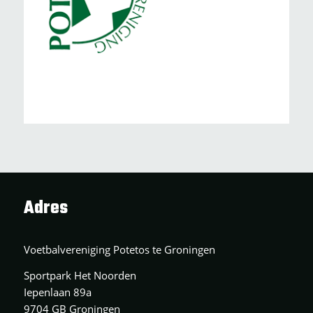
Adres
Voetbalvereniging Potetos te Groningen
Sportpark Het Noorden
Iepenlaan 89a
9704 GB Groningen