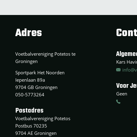
Adres
Cont
Algeme
Voetbalvereniging Potetos te
Groningen
Kars Havin
info@v
Sportpark Het Noorden
Iepenlaan 89a
Voor J
9704 GB Groningen
Geen
050-5773264
Postadres
Voetbalvereniging Potetos
Postbus 70235
9704 AE Groningen