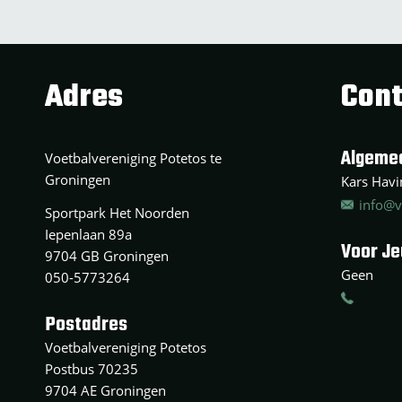
Adres
Cont
Algeme
Voetbalvereniging Potetos te
Groningen
Kars Havin
info@v
Sportpark Het Noorden
Iepenlaan 89a
Voor J
9704 GB Groningen
Geen
050-5773264
Postadres
Voetbalvereniging Potetos
Postbus 70235
9704 AE Groningen