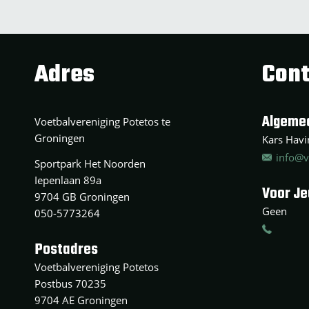
Adres
Cont
Algeme
Voetbalvereniging Potetos te
Groningen
Kars Havin
info@v
Sportpark Het Noorden
Iepenlaan 89a
Voor J
9704 GB Groningen
Geen
050-5773264
Postadres
Voetbalvereniging Potetos
Postbus 70235
9704 AE Groningen