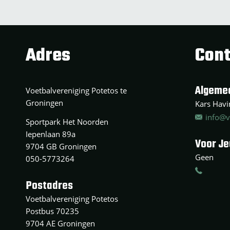
Adres
Cont
Algeme
Voetbalvereniging Potetos te
Groningen
Kars Havin
info@v
Sportpark Het Noorden
Iepenlaan 89a
Voor J
9704 GB Groningen
Geen
050-5773264
Postadres
Voetbalvereniging Potetos
Postbus 70235
9704 AE Groningen