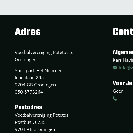
Adres
Cont
Algeme
Voetbalvereniging Potetos te
Groningen
Kars Havin
info@v
Sportpark Het Noorden
Iepenlaan 89a
Voor J
9704 GB Groningen
Geen
050-5773264
Postadres
Voetbalvereniging Potetos
Postbus 70235
9704 AE Groningen