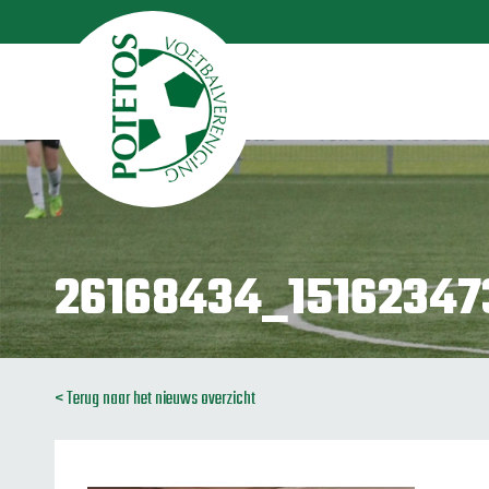
26168434_1516234
< Terug naar het nieuws overzicht