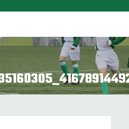
735160305_4167891449