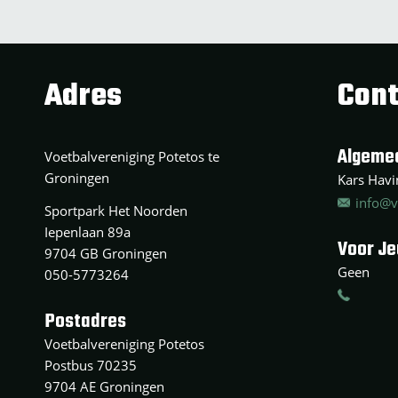
Adres
Cont
Algeme
Voetbalvereniging Potetos te
Groningen
Kars Havin
info@v
Sportpark Het Noorden
Iepenlaan 89a
Voor J
9704 GB Groningen
Geen
050-5773264
Postadres
Voetbalvereniging Potetos
Postbus 70235
9704 AE Groningen