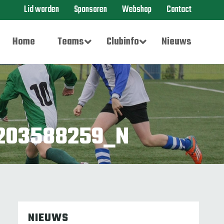
Lid worden
Sponsoren
Webshop
Contact
Home
Teams
Clubinfo
Nieuws
203588259_N
NIEUWS