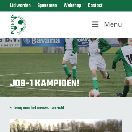
Lid worden
Sponsoren
Webshop
Contact
Menu
JO9-1 KAMPIOEN!
< Terug naar het nieuws overzicht