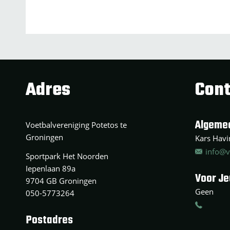
Adres
Cont
Algeme
Voetbalvereniging Potetos te
Groningen
Kars Havin
info@v
Sportpark Het Noorden
Iepenlaan 89a
Voor J
9704 GB Groningen
Geen
050-5773264
Postadres