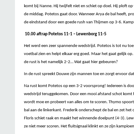
komt bij Nanne. Hij twijfelt niet en schiet op doel. Hij ploft 
de middag. Potetos gaat door. Wanneer Arya de bal heeft, prob
de eindstand door een goede rush van Thijmen op 3-6. Kamp
10.00 aftrap Potetos 11-1 – Lewenborg 11-5
Het werd een zeer spannende wedstrijd. Potetos is tot nu toe
voetbal zien en helpt elkaar erg goed. Maar het gaat gelijk o
de rust is het namelijk 2-2… Wat gaat hier gebeuren?
In de rust spreekt Douwe zijn mannen toe en zorgt ervoor dat
Na rust komt Potetos op een 3-2 voorsprong! Iedereen is door
wedstrijd teruggekomen. Door een mooi afstand schot komt he
wordt moe en probeert van alles om te scoren. Thymo spoort
bal aan de linkerkant. Frederik onderschept de bal en zet het o
Floris schiet raak en maakt het winnende doelpunt (4-3). Lew
ze niet meer scoren. Het fluitsignaal klinkt en ze zijn kampioe