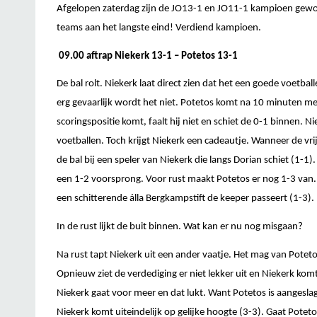
Afgelopen zaterdag zijn de JO13-1 en JO11-1 kampioen gew
teams aan het langste eind! Verdiend kampioen.
09.00 aftrap Niekerk 13-1 – Potetos 13-1
De bal rolt. Niekerk laat direct zien dat het een goede voetba
erg gevaarlijk wordt het niet. Potetos komt na 10 minuten mee
scoringspositie komt, faalt hij niet en schiet de 0-1 binnen. 
voetballen. Toch krijgt Niekerk een cadeautje. Wanneer de vri
de bal bij een speler van Niekerk die langs Dorian schiet (1-1)
een 1-2 voorsprong. Voor rust maakt Potetos er nog 1-3 van.
een schitterende álla Bergkampstift de keeper passeert (1-3).
In de rust lijkt de buit binnen. Wat kan er nu nog misgaan?
Na rust tapt Niekerk uit een ander vaatje. Het mag van Poteto
Opnieuw ziet de verdediging er niet lekker uit en Niekerk komt
Niekerk gaat voor meer en dat lukt. Want Potetos is aangesla
Niekerk komt uiteindelijk op gelijke hoogte (3-3). Gaat Pote