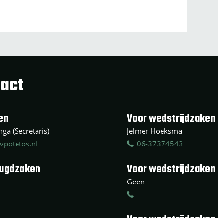
act
en
Voor wedstrijdzaken 
ga (Secretaris)
Jelmer Hoeksma
vpotetos.nl
06-37374543
eugdzaken
Voor wedstrijdzaken
Geen