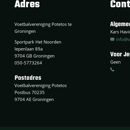
Adres
Cont
Algeme
Voetbalvereniging Potetos te
Groningen
Kars Havin
info@v
Sportpark Het Noorden
Iepenlaan 89a
Voor J
9704 GB Groningen
Geen
050-5773264
Postadres
Voetbalvereniging Potetos
Postbus 70235
9704 AE Groningen