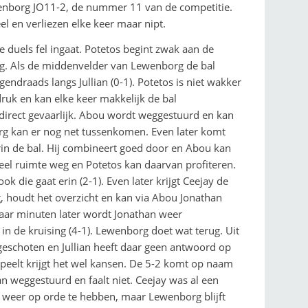
enborg JO11-2, de nummer 11 van de competitie.
l en verliezen elke keer maar nipt.
e duels fel ingaat. Potetos begint zwak aan de
lig. Als de middenvelder van Lewenborg de bal
egendraads langs Jullian (0-1). Potetos is niet wakker
ruk en kan elke keer makkelijk de bal
 direct gevaarlijk. Abou wordt weggestuurd en kan
rg kan er nog net tussenkomen. Even later komt
rin de bal. Hij combineert goed door en Abou kan
veel ruimte weg en Potetos kan daarvan profiteren.
k die gaat erin (2-1). Even later krijgt Ceejay de
g, houdt het overzicht en kan via Abou Jonathan
 paar minuten later wordt Jonathan weer
in de kruising (4-1). Lewenborg doet wat terug. Uit
geschoten en Jullian heeft daar geen antwoord op
speelt krijgt het wel kansen. De 5-2 komt op naam
n weggestuurd en faalt niet. Ceejay was al een
ak weer op orde te hebben, maar Lewenborg blijft