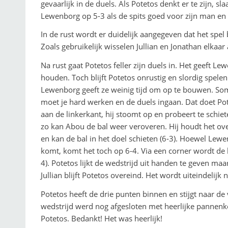
gevaarlijk in de duels. Als Potetos denkt er te zijn, 
Lewenborg op 5-3 als de spits goed voor zijn man en 
In de rust wordt er duidelijk aangegeven dat het spel
Zoals gebruikelijk wisselen Jullian en Jonathan elkaar
Na rust gaat Potetos feller zijn duels in. Het geeft Le
houden. Toch blijft Potetos onrustig en slordig spele
Lewenborg geeft ze weinig tijd om op te bouwen. Soms
moet je hard werken en de duels ingaan. Dat doet Po
aan de linkerkant, hij stoomt op en probeert te schiet
zo kan Abou de bal weer veroveren. Hij houdt het over
en kan de bal in het doel schieten (6-3). Hoewel Lew
komt, komt het toch op 6-4. Via een corner wordt de b
4). Potetos lijkt de wedstrijd uit handen te geven ma
Jullian blijft Potetos overeind. Het wordt uiteindelij
Potetos heeft de drie punten binnen en stijgt naar de 
wedstrijd werd nog afgesloten met heerlijke panne
Potetos. Bedankt! Het was heerlijk!