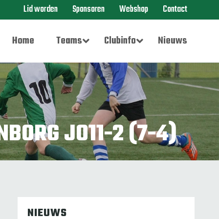
Lid worden
Sponsoren
Webshop
Contact
Home
Teams
Clubinfo
Nieuws
BORG JO11-2 (7-4)
NIEUWS