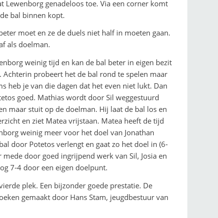
slaat Lewenborg genadeloos toe. Via een corner komt
de bal binnen kopt.
 beter moet en ze de duels niet half in moeten gaan.
 af als doelman.
wenborg weinig tijd en kan de bal beter in eigen bezit
n. Achterin probeert het de bal rond te spelen maar
 heb je van die dagen dat het even niet lukt. Dan
tetos goed. Mathias wordt door Sil weggestuurd
en maar stuit op de doelman. Hij laat de bal los en
zicht en ziet Matea vrijstaan. Matea heeft de tijd
enborg weinig meer voor het doel van Jonathan
al door Potetos verlengt en gaat zo het doel in (6-
ar mede door goed ingrijpend werk van Sil, Josia en
k nog 7-4 door een eigen doelpunt.
vierde plek. Een bijzonder goede prestatie. De
nkoeken gemaakt door Hans Stam, jeugdbestuur van