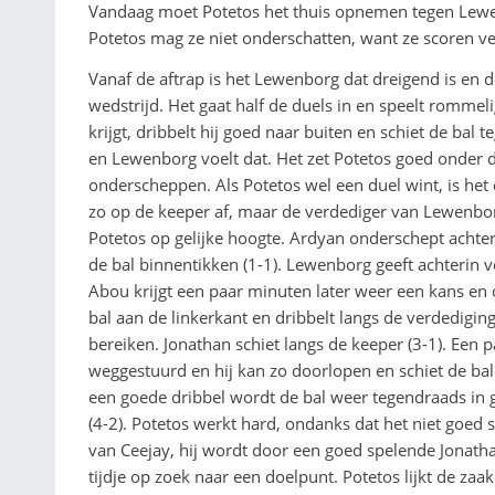
Vandaag moet Potetos het thuis opnemen tegen Lew
Potetos mag ze niet onderschatten, want ze scoren vee
Vanaf de aftrap is het Lewenborg dat dreigend is en d
wedstrijd. Het gaat half de duels in en speelt romme
krijgt, dribbelt hij goed naar buiten en schiet de bal t
en Lewenborg voelt dat. Het zet Potetos goed onder d
onderscheppen. Als Potetos wel een duel wint, is het
zo op de keeper af, maar de verdediger van Lewenbo
Potetos op gelijke hoogte. Ardyan onderschept achte
de bal binnentikken (1-1). Lewenborg geeft achterin 
Abou krijgt een paar minuten later weer een kans en oo
bal aan de linkerkant en dribbelt langs de verdedigin
bereiken. Jonathan schiet langs de keeper (3-1). Een
weggestuurd en hij kan zo doorlopen en schiet de bal 
een goede dribbel wordt de bal weer tegendraads in 
(4-2). Potetos werkt hard, ondanks dat het niet goed 
van Ceejay, hij wordt door een goed spelende Jonatha
tijdje op zoek naar een doelpunt. Potetos lijkt de za