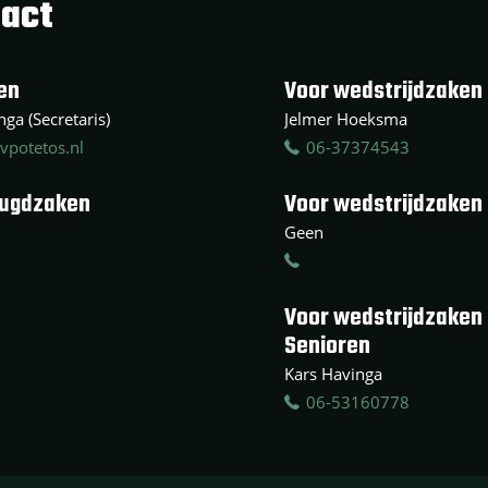
act
en
Voor wedstrijdzaken 
ga (Secretaris)
Jelmer Hoeksma
vpotetos.nl
06-37374543
eugdzaken
Voor wedstrijdzaken
Geen
Voor wedstrijdzaken
Senioren
Kars Havinga
06-53160778