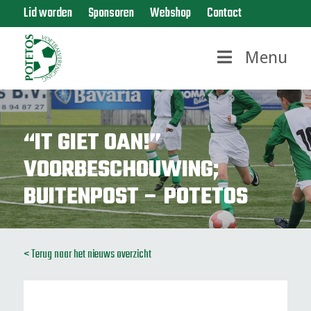
Lid worden
Sponsoren
Webshop
Contact
Menu
“IT GIET OAN!”
VOORBESCHOUWING;
BUITENPOST – POTETOS
< Terug naar het nieuws overzicht