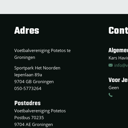
Adres
Cont
Algeme
Voetbalvereniging Potetos te
Groningen
Kars Havin
info@v
Sportpark Het Noorden
Iepenlaan 89a
Voor J
9704 GB Groningen
Geen
050-5773264
Postadres
Voetbalvereniging Potetos
Postbus 70235
9704 AE Groningen