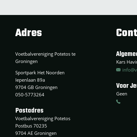
Adres
Cont
Algeme
Voetbalvereniging Potetos te
Groningen
Kars Havin
info@v
Sportpark Het Noorden
Iepenlaan 89a
Voor J
9704 GB Groningen
Geen
050-5773264
Postadres
Voetbalvereniging Potetos
Postbus 70235
9704 AE Groningen