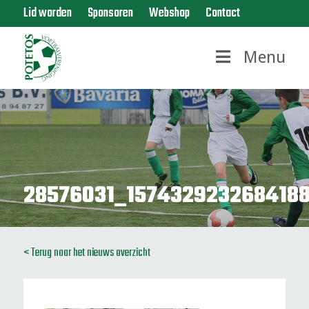
Lid worden
Sponsoren
Webshop
Contact
Menu
28576031_157432923268418
< Terug naar het nieuws overzicht