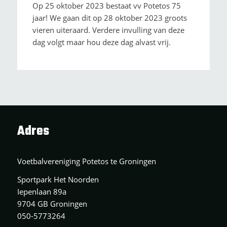
Op 25 oktober 2023 bestaat vv Potetos 75
jaar! We gaan dit op 28 oktober 2023 groots
vieren uiteraard. Verdere invulling van deze
dag volgt maar hou deze dag alvast vrij.
Adres
Voetbalvereniging Potetos te Groningen
Sportpark Het Noorden
Iepenlaan 89a
9704 GB Groningen
050-5773264