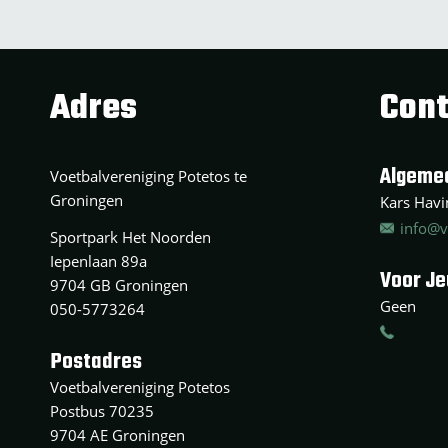
Adres
Cont
Algeme
Voetbalvereniging Potetos te
Groningen
Kars Havin
info@v
Sportpark Het Noorden
Iepenlaan 89a
Voor J
9704 GB Groningen
Geen
050-5773264
Postadres
Voetbalvereniging Potetos
Postbus 70235
9704 AE Groningen