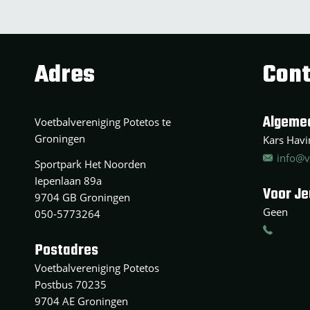
Adres
Cont
Algeme
Voetbalvereniging Potetos te
Groningen
Kars Havin
info@v
Sportpark Het Noorden
Iepenlaan 89a
Voor J
9704 GB Groningen
Geen
050-5773264
Postadres
Voetbalvereniging Potetos
Postbus 70235
9704 AE Groningen