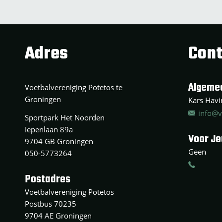
Adres
Cont
Algeme
Voetbalvereniging Potetos te
Groningen
Kars Havin
info@v
Sportpark Het Noorden
Iepenlaan 89a
Voor J
9704 GB Groningen
Geen
050-5773264
Postadres
Voetbalvereniging Potetos
Postbus 70235
9704 AE Groningen